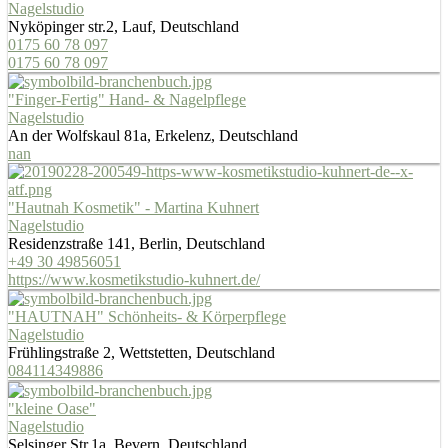
Nagelstudio
Nyköpinger str.2, Lauf, Deutschland
0175 60 78 097
0175 60 78 097
"Finger-Fertig" Hand- & Nagelpflege
Nagelstudio
An der Wolfskaul 81a, Erkelenz, Deutschland
nan
"Hautnah Kosmetik" - Martina Kuhnert
Nagelstudio
Residenzstraße 141, Berlin, Deutschland
+49 30 49856051
https://www.kosmetikstudio-kuhnert.de/
"HAUTNAH" Schönheits- & Körperpflege
Nagelstudio
Frühlingstraße 2, Wettstetten, Deutschland
084114349886
"kleine Oase"
Nagelstudio
Selsinger Str.1a, Bevern, Deutschland