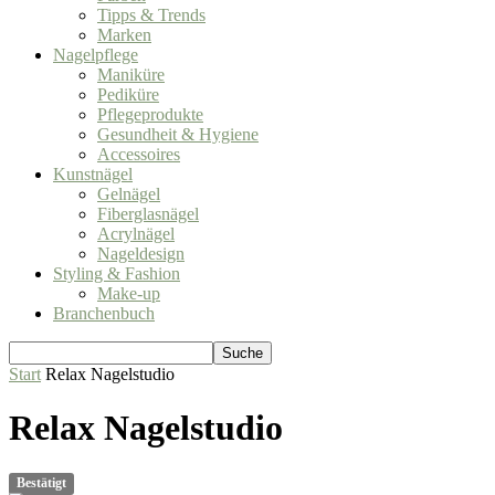
Tipps & Trends
Marken
Nagelpflege
Maniküre
Pediküre
Pflegeprodukte
Gesundheit & Hygiene
Accessoires
Kunstnägel
Gelnägel
Fiberglasnägel
Acrylnägel
Nageldesign
Styling & Fashion
Make-up
Branchenbuch
Start
Relax Nagelstudio
Relax Nagelstudio
Bestätigt