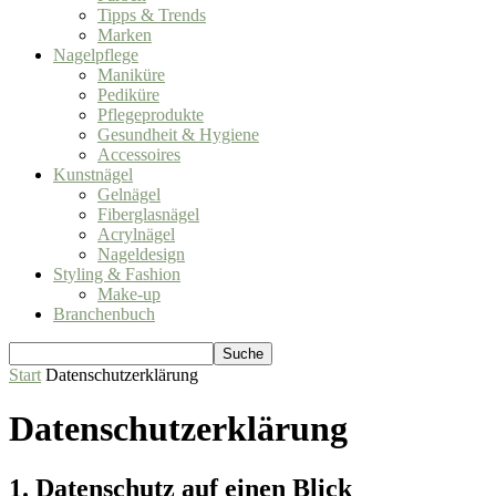
Tipps & Trends
Marken
Nagelpflege
Maniküre
Pediküre
Pflegeprodukte
Gesundheit & Hygiene
Accessoires
Kunstnägel
Gelnägel
Fiberglasnägel
Acrylnägel
Nageldesign
Styling & Fashion
Make-up
Branchenbuch
Start
Datenschutzerklärung
Datenschutzerklärung
1. Datenschutz auf einen Blick