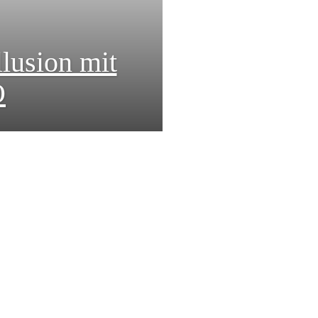
llusion mit
O