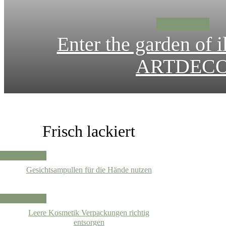
ARTDECO
Enter the garden of i
ARTDEC
Frisch lackiert
BESTEN TIPPS
Gesichtsampullen für die Hände nutzen
BESTEN TIPPS
Leere Kosmetik Verpackungen richtig
entsorgen