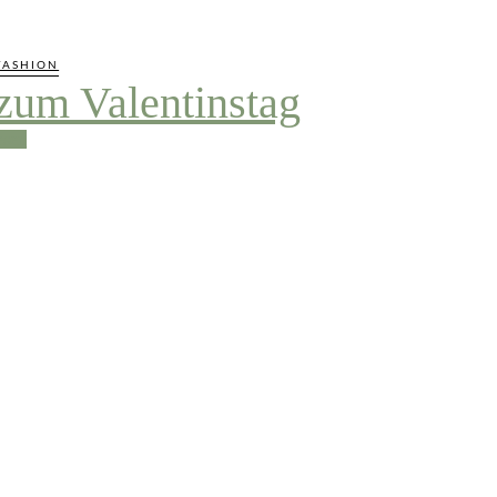
FASHION
zum Valentinstag
esen