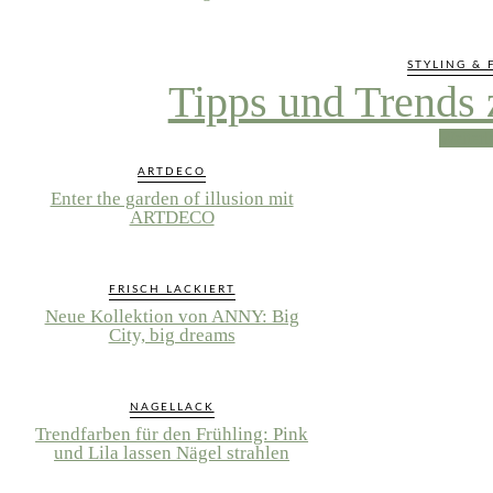
STYLING & 
Tipps und Trends 
Weiterl
ARTDECO
Enter the garden of illusion mit
ARTDECO
FRISCH LACKIERT
Neue Kollektion von ANNY: Big
City, big dreams
NAGELLACK
Trendfarben für den Frühling: Pink
und Lila lassen Nägel strahlen