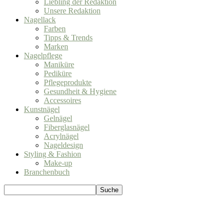
Liebling der Redaktion
Unsere Redaktion
Nagellack
Farben
Tipps & Trends
Marken
Nagelpflege
Maniküre
Pediküre
Pflegeprodukte
Gesundheit & Hygiene
Accessoires
Kunstnägel
Gelnägel
Fiberglasnägel
Acrylnägel
Nageldesign
Styling & Fashion
Make-up
Branchenbuch