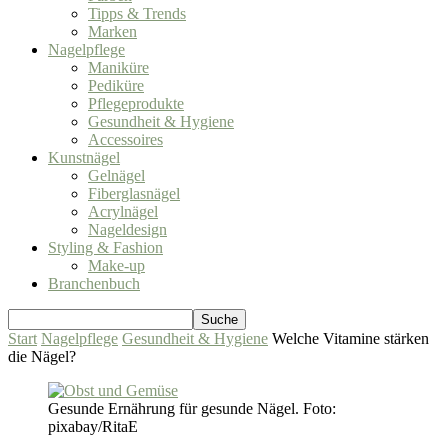
Tipps & Trends
Marken
Nagelpflege
Maniküre
Pediküre
Pflegeprodukte
Gesundheit & Hygiene
Accessoires
Kunstnägel
Gelnägel
Fiberglasnägel
Acrylnägel
Nageldesign
Styling & Fashion
Make-up
Branchenbuch
Start
Nagelpflege
Gesundheit & Hygiene
Welche Vitamine stärken
die Nägel?
Gesunde Ernährung für gesunde Nägel. Foto:
pixabay/RitaE