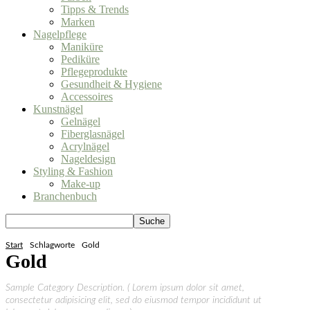
Tipps & Trends
Marken
Nagelpflege
Maniküre
Pediküre
Pflegeprodukte
Gesundheit & Hygiene
Accessoires
Kunstnägel
Gelnägel
Fiberglasnägel
Acrylnägel
Nageldesign
Styling & Fashion
Make-up
Branchenbuch
Start
Schlagworte
Gold
Gold
Sample Category Description. ( Lorem ipsum dolor sit amet,
consectetur adipisicing elit, sed do eiusmod tempor incididunt ut