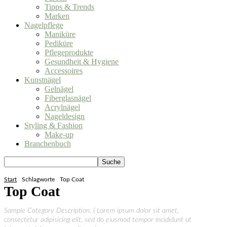
Tipps & Trends
Marken
Nagelpflege
Maniküre
Pediküre
Pflegeprodukte
Gesundheit & Hygiene
Accessoires
Kunstnägel
Gelnägel
Fiberglasnägel
Acrylnägel
Nageldesign
Styling & Fashion
Make-up
Branchenbuch
Start
Schlagworte
Top Coat
Top Coat
Sample Category Description. ( Lorem ipsum dolor sit amet,
consectetur adipisicing elit, sed do eiusmod tempor incididunt ut