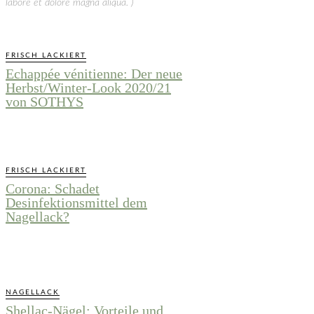
labore et dolore magna aliqua. )
FRISCH LACKIERT
Echappée vénitienne: Der neue
Herbst/Winter-Look 2020/21
von SOTHYS
FRISCH LACKIERT
Corona: Schadet
Desinfektionsmittel dem
Nagellack?
NAGELLACK
Shellac-Nägel: Vorteile und