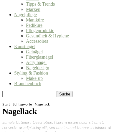
Tipps & Trends
Marken
Nagelpflege
Maniküre
Pediküre
Pflegeprodukte
Gesundheit & Hygiene
Accessoires
Kunstnägel
Gelnägel
Fiberglasnägel
Acrylnägel
Nageldesign
Styling & Fashion
Make-up
Branchenbuch
Start
Schlagworte
Nagellack
Nagellack
Sample Category Description. ( Lorem ipsum dolor sit amet,
consectetur adipisicing elit, sed do eiusmod tempor incididunt ut